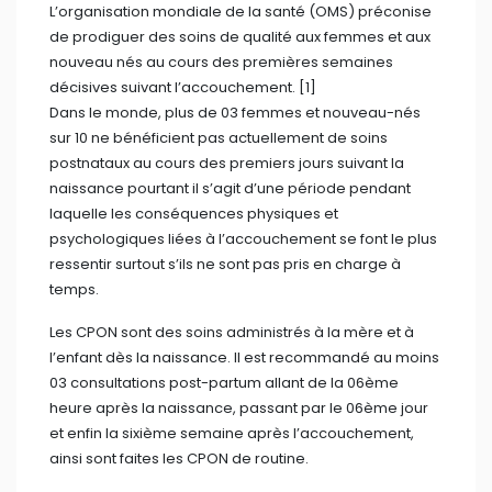
temps.
Les CPON sont des soins administrés à la mère et à
l’enfant dès la naissance. Il est recommandé au moins
03 consultations post-partum allant de la 06ème
heure après la naissance, passant par le 06ème jour
et enfin la sixième semaine après l’accouchement,
ainsi sont faites les CPON de routine.
Les CPON reposent sur un ensemble de soins
prodigués par le personnel soignant à la mère et à
son bébé afin de prévenir certaines complications
comme les hémorragies du post-partum, les
infections de l’utérus, du sein ou du bébé, des troubles
de la tension artérielle, des troubles psychologiques
ou thromboemboliques.
L’après accouchement nécessite une surveillance
rapprochée de la mère et de l’enfant. Le post-partum
immédiat concerne les 24 premières heures après
l’accouchement et la surveillance reste à faire de