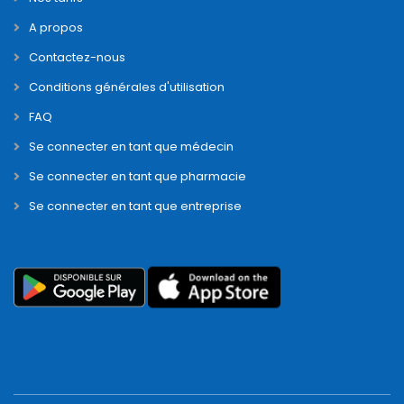
© 2019 Pharma Dream | All Right Reserved
Powered by :
N-Y
Corp