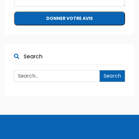
Dans une Afrique ou un fossé
trop grand existe encore entre
les besoins de santé des
populations et les
professionnels de la santé
disponible, Pharma Dream
ambitionne de réduire cette
fracture au moyen des nouvelles technologies : Une application
simple et facile d'utilisation ou la bonne information
disponible,fera toute la différence. La différence pour le patient