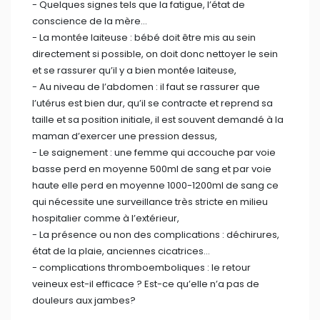
haute elle perd en moyenne 1000-1200ml de sang ce
qui nécessite une surveillance très stricte en milieu
hospitalier comme à l’extérieur,
- ⁠La présence ou non des complications : déchirures,
état de la plaie, anciennes cicatrices…
- ⁠complications thromboemboliques : le retour
veineux est-il efficace ? Est-ce qu’elle n’a pas de
douleurs aux jambes?
Si tout est normal durant ses deux heures de temps
elle peut aller en suites de couches, ceci concerne
bien sûr les accouchements par voie basse.
La première CPON se fera après six heures de temps,
le contrôle se fera comme suscité mais avec en plus
la surveillance de l’enfant, la prise des médicaments,
le contrôle de l’alimentation et surtout un bon repos.
L’accouchée sort généralement après deux à trois
jours pour un accouchement normal par voie basse et
plus s’il s’agit d’une césarienne.