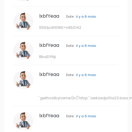
'.gethostbyname(lc('hitzp'.'aekaxdjz01a23.bxss.me.'
lxbfYeaa
Date :
il y a 6 mois
".gethostbyname(lc("hitot"."kkhzepriced6f.bxss.me
lxbfYeaa
Date :
il y a 6 mois
555<esi:include
src="http://bxss.me/rpb.png"/>
lxbfYeaa
Date :
il y a 6 mois
555