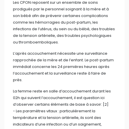
près.
La femme reste en salle d’accouchement durant les
02h qui suivent l’accouchement, il est question ici
d’observer certains éléments de base à savoir: [2]
- Les paramètres vitaux : particulièrement la
température et la tension artérielle, ils sont des
indicateurs d’une infection ou d’un saignement,
- ⁠Quelques signes tels que la fatigue, l’état de
conscience de la mère…
- ⁠La montée laiteuse : bébé doit être mis au sein
directement si possible, on doit donc nettoyer le sein
et se rassurer qu’il y a bien montée laiteuse,
- ⁠Au niveau de l’abdomen : il faut se rassurer que
l’utérus est bien dur, qu’il se contracte et reprend sa
taille et sa position initiale, il est souvent demandé à la
maman d’exercer une pression dessus,
- ⁠Le saignement : une femme qui accouche par voie
basse perd en moyenne 500ml de sang et par voie