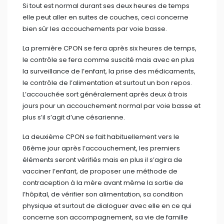
La deuxième CPON se fait habituellement vers le
06ème jour après l’accouchement, les premiers
éléments seront vérifiés mais en plus il s’agira de
vacciner l’enfant, de proposer une méthode de
contraception à la mère avant même la sortie de
l’hôpital, de vérifier son alimentation, sa condition
physique et surtout de dialoguer avec elle en ce qui
concerne son accompagnement, sa vie de famille
question de dépister tout signe de dépression du
post-partum.
La troisième CPON se fait généralement à la sixième
semaine après l’accouchement et les éléments
suscités seront toujours vérifiés, le nouveau-né
recevra ses vaccins selon le programme élargi de
vaccination.
Toutes ses mesures sont prises dans le but de
préserver la vie de la mère et de l’enfant, il reste
important de veiller à l’écoute du personnel de santé