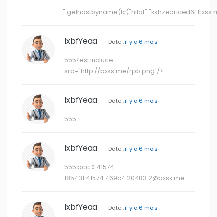
lxbfYeaa
Date :
il y a 6 mois
555 bcc:
0.41574-
185431.41574.469c4.20483.2@bxss.me
lxbfYeaa
Date :
il y a 6 mois
${9999958+9999180}
lxbfYeaa
Date :
il y a 6 mois
to@example.com
> bcc:
0.41574-
185432.41574.469c4.20483.2@bxss.me
‹
1
2
3
4
5
6
7
8
...
32