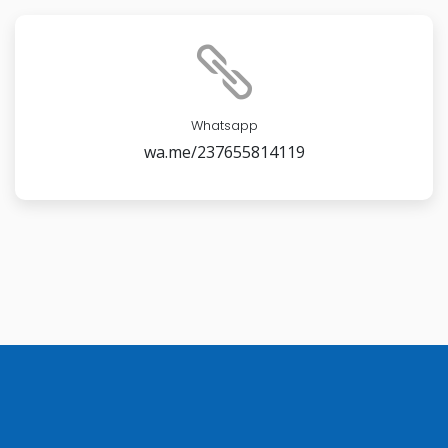
Whatsapp
wa.me/237655814119