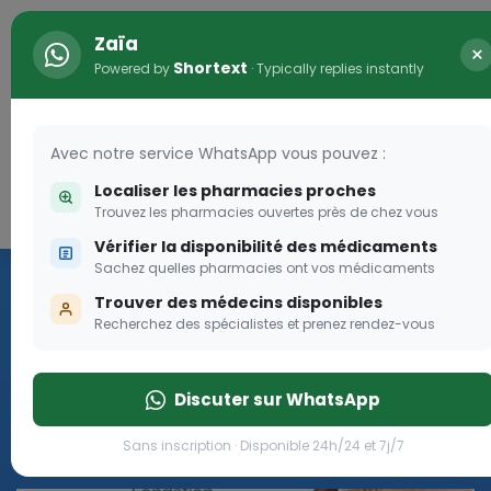
Zaïa
×
Shortext
Powered by
· Typically replies instantly
Avec notre service WhatsApp vous pouvez :
Localiser les pharmacies proches
Trouvez les pharmacies ouvertes près de chez vous
Connexion
Vérifier la disponibilité des médicaments
Les aides sociales Pharma
Sachez quelles pharmacies ont vos médicaments
Dream
Trouver des médecins disponibles
Recherchez des spécialistes et prenez rendez-vous
Les aides sociales Pharma Dream, des aides qui tombent à
pique!
Discuter sur WhatsApp
Go
Sans inscription · Disponible 24h/24 et 7j/7