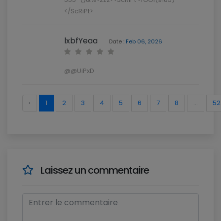
</ScRiPt>
lxbfYeaa
Date :
Feb 06, 2026
@@UiPxD
‹
1
2
3
4
5
6
7
8
...
52
Laissez un commentaire