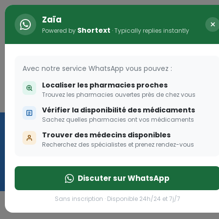
Zaïa
×
Shortext
Powered by
· Typically replies instantly
Avec notre service WhatsApp vous pouvez :
Localiser les pharmacies proches
Trouvez les pharmacies ouvertes près de chez vous
Connexion
Vérifier la disponibilité des médicaments
nation
Les a
Sachez quelles pharmacies ont vos médicaments
Drea
Trouver des médecins disponibles
Recherchez des spécialistes et prenez rendez-vous
Les aides so
pique!
er
Discuter sur WhatsApp
Go
Sans inscription · Disponible 24h/24 et 7j/7