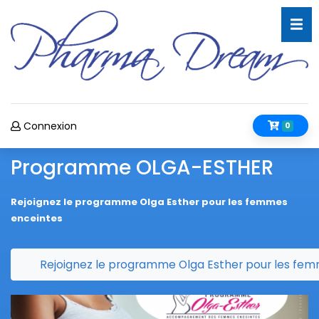
Connexion
0
Programme OLGA-ESTHER
Rejoignez le programme Olga Esther pour les femmes
enceintes
Rejoignez le programme Olga Esther pour les fe