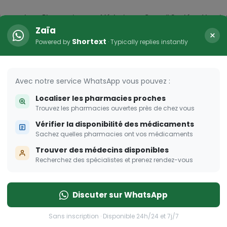
icaments
Pharmacies
Médecins
Conseil Santé
Vaccin
Zaïa
×
Shortext
Powered by
· Typically replies instantly
HER
s femmes enceintes
Avec notre service WhatsApp vous pouvez :
Localiser les pharmacies proches
 pour les femmes enceintes
Trouvez les pharmacies ouvertes près de chez vous
Vérifier la disponibilité des médicaments
Sachez quelles pharmacies ont vos médicaments
Trouver des médecins disponibles
Recherchez des spécialistes et prenez rendez-vous
Discuter sur WhatsApp
Sans inscription · Disponible 24h/24 et 7j/7