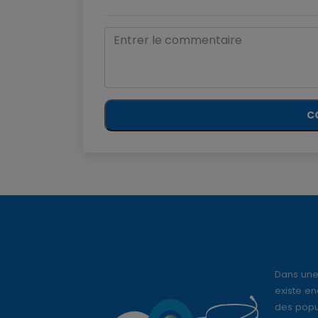
C
Dans une
existe en
des popul