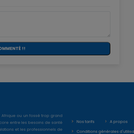
OMMENTÉ !!
 Afrique ou un fossé trop grand
Nos tarifs
A propos
core entre les besoins de santé
ations et les professionnels de
Conditions générales d'utilisa