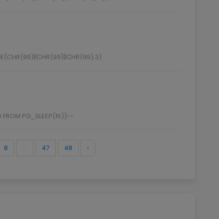
(CHR(99)||CHR(99)||CHR(99),3)
 FROM PG_SLEEP(15))--
8
...
47
48
›