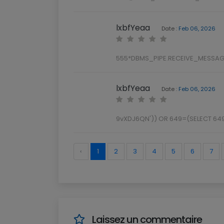
lxbfYeaa
Date :
Feb 06, 2026
555*DBMS_PIPE.RECEIVE_MESSAGE
lxbfYeaa
Date :
Feb 06, 2026
9vXDJ6QN')) OR 649=(SELECT 649
‹
1
2
3
4
5
6
7
Laissez un commentaire