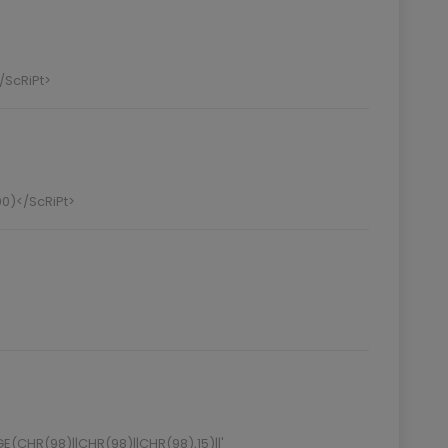
/ScRiPt>
0)</ScRiPt>
(CHR(98)||CHR(98)||CHR(98),15)||'