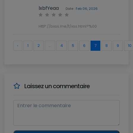
lxbfYeaa
Date :
Feb 06, 2026
HttP://bxss.me/t/xss.html?%00
‹
1
2
...
4
5
6
7
8
9
10
Laissez un commentaire