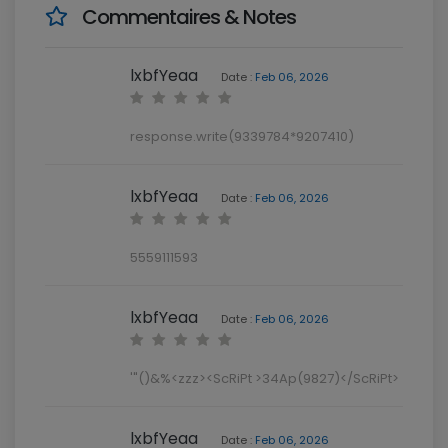
Commentaires & Notes
lxbfYeaa
Date :
Feb 06, 2026
response.write(9339784*9207410)
lxbfYeaa
Date :
Feb 06, 2026
5559111593
lxbfYeaa
Date :
Feb 06, 2026
'"()&%<zzz><ScRiPt >34Ap(9827)</ScRiPt>
lxbfYeaa
Date :
Feb 06, 2026