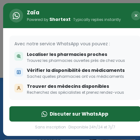
Zaïa
×
Shortext
Powered by
· Typically replies instantly
Avec notre service WhatsApp vous pouvez :
Localiser les pharmacies proches
Trouvez les pharmacies ouvertes près de chez vous
Connexion
Vérifier la disponibilité des médicaments
arma
Vaccination
Sachez quelles pharmacies ont vos médicaments
Trouver des médecins disponibles
we
Recherchez des spécialistes et prenez rendez-vous
i tombent à
Cliquer
Discuter sur WhatsApp
Sans inscription · Disponible 24h/24 et 7j/7