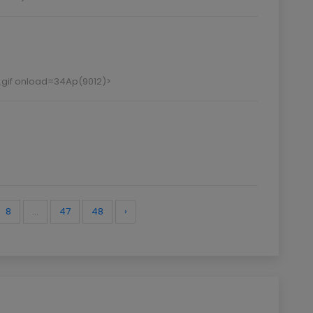
.gif onload=34Ap(9012)>
8
...
47
48
›