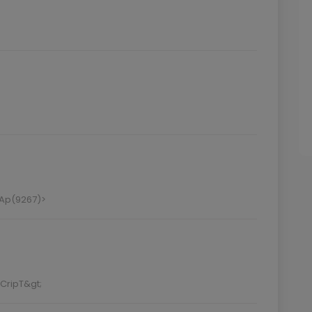
4Ap(9267)>
sCripT&gt;