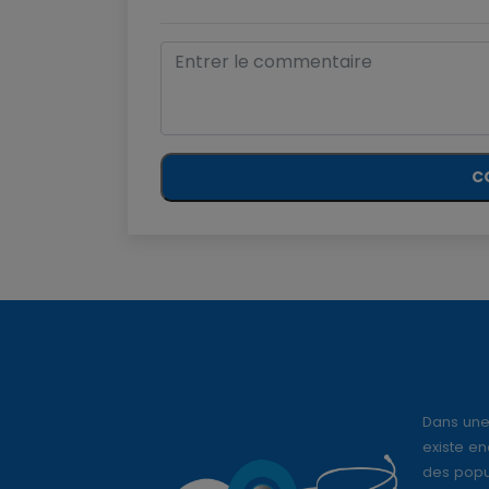
C
Dans une
existe en
des popul