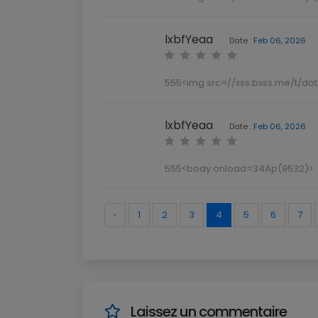
lxbfYeaa
Date :
Feb 06, 2026
555<img src=//xss.bxss.me/t/dot
lxbfYeaa
Date :
Feb 06, 2026
555<body onload=34Ap(9532)>
‹
1
2
3
4
5
6
7
Laissez un commentaire