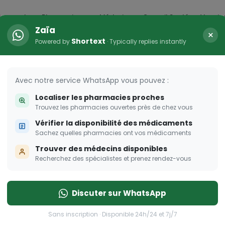
icaments
Pharmacies
Médecins
Conseil Santé
Vaccin
Zaïa
×
Shortext
Powered by
· Typically replies instantly
rma Dream
ent à pique!
Avec notre service WhatsApp vous pouvez :
Localiser les pharmacies proches
Trouvez les pharmacies ouvertes près de chez vous
Vérifier la disponibilité des médicaments
Sachez quelles pharmacies ont vos médicaments
Trouver des médecins disponibles
Recherchez des spécialistes et prenez rendez-vous
Discuter sur WhatsApp
Sans inscription · Disponible 24h/24 et 7j/7