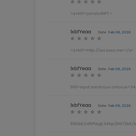
<a HrEF=jaVaScRiPT:>
lxbfYeaa
Date :
Feb 06, 2026
<a HrEF=http://xss.bxss.me></a>
lxbfYeaa
Date :
Feb 06, 2026
555<input autofocus onfocus=3
lxbfYeaa
Date :
Feb 06, 2026
555&lt;ScRiPt&gt;34Ap(9197)&lt;/