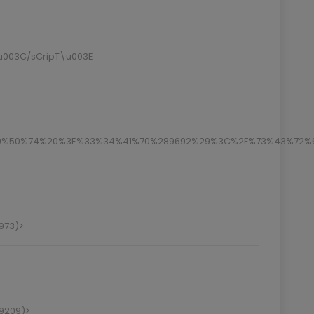
u003C/sCripT\u003E
%50%74%20%3E%33%34%41%70%289692%29%3C%2F%73%43%72%
973)>
9209)>