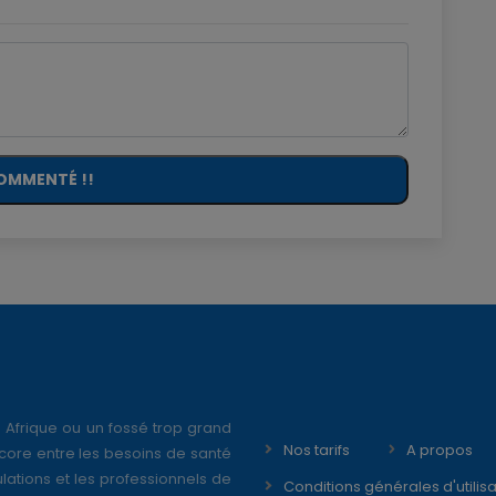
OMMENTÉ !!
 Afrique ou un fossé trop grand
Nos tarifs
A propos
core entre les besoins de santé
ations et les professionnels de
Conditions générales d'utilisa