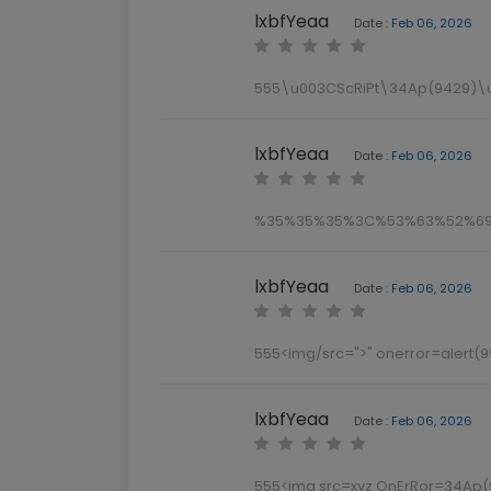
lxbfYeaa
Date :
Feb 06, 2026
555\u003CScRiPt\34Ap(9429)\
lxbfYeaa
Date :
Feb 06, 2026
%35%35%35%3C%53%63%52%69
lxbfYeaa
Date :
Feb 06, 2026
555<img/src=">" onerror=alert(9
lxbfYeaa
Date :
Feb 06, 2026
555<img src=xyz OnErRor=34Ap(