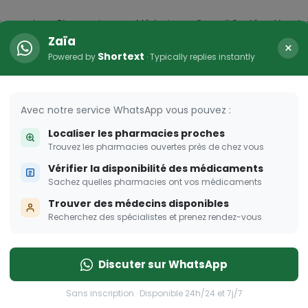
icaments
Pharmacies
Médecins
Conseil Santé
Vaccin
Zaïa
×
Shortext
Powered by
· Typically replies instantly
arma Dream
ombent à pique!
Avec notre service WhatsApp vous pouvez :
Localiser les pharmacies proches
Trouvez les pharmacies ouvertes près de chez vous
Vérifier la disponibilité des médicaments
Sachez quelles pharmacies ont vos médicaments
Trouver des médecins disponibles
Recherchez des spécialistes et prenez rendez-vous
Discuter sur WhatsApp
Sans inscription · Disponible 24h/24 et 7j/7