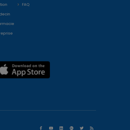
tion
FAQ
decin
armacie
reprise