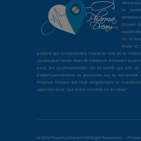
des popul
la sant
ambition
moyen de
applicati
ou la bo
toute la 
patient qui comprendra mieux le role et le métie
accès plus facile chez le médecin à travers la pri
pour les professionnels de la santé qui ont un 
patient,sensibiliser la jeunesse sur la nécessité
Pharma Dream est tout simplement la manifesta
aspirons tous...Les soins comme on en rêve!
© 2019 Pharma Dream | All Right Reserved
Power