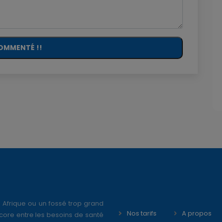
OMMENTÉ !!
 Afrique ou un fossé trop grand
Nos tarifs
A propos
core entre les besoins de santé