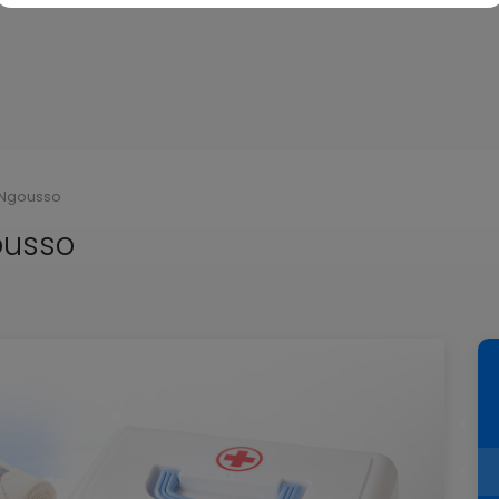
 Ngousso
ousso