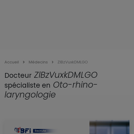
Accueil
Médecins
ZlBzVuxkDMLGO
ZlBzVuxkDMLGO
Docteur
Oto-rhino-
spécialiste en
laryngologie