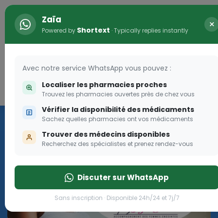
Zaïa
×
Shortext
Powered by
· Typically replies instantly
Avec notre service WhatsApp vous pouvez :
Localiser les pharmacies proches
Connexion
0
Trouvez les pharmacies ouvertes près de chez vous
Vérifier la disponibilité des médicaments
Programme OLGA-ESTHER
Sachez quelles pharmacies ont vos médicaments
Trouver des médecins disponibles
Rejoignez le programme Olga Esther pour les femmes
Recherchez des spécialistes et prenez rendez-vous
enceintes
Discuter sur WhatsApp
Rejoignez le programme Olga Esther pour les fe
Sans inscription · Disponible 24h/24 et 7j/7