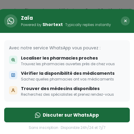
icaments
Pharmacies
Médecins
Conseil Santé
Vaccin
Zaïa
×
Shortext
Powered by
· Typically replies instantly
Avec notre service WhatsApp vous pouvez :
Localiser les pharmacies proches
Trouvez les pharmacies ouvertes près de chez vous
Vérifier la disponibilité des médicaments
Sachez quelles pharmacies ont vos médicaments
Trouver des médecins disponibles
Recherchez des spécialistes et prenez rendez-vous
Discuter sur WhatsApp
Sans inscription · Disponible 24h/24 et 7j/7