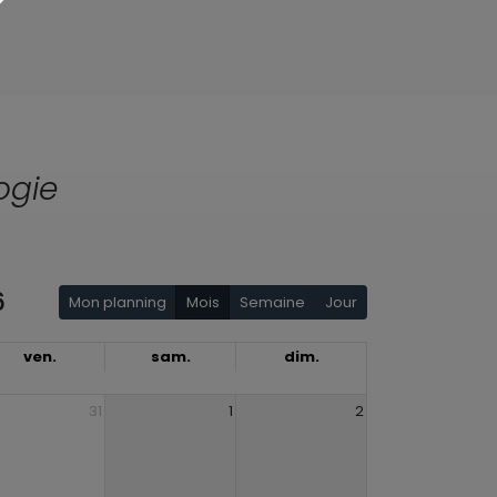
ogie
6
Mon planning
Mois
Semaine
Jour
ven.
sam.
dim.
31
1
2