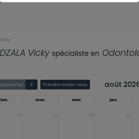
Vicky
DZALA Vicky
Odontol
spécialiste en
août 202
Aujourd'hui
Prendre rendez-vous
lun.
mar.
mer.
jeu.
27
28
29
30