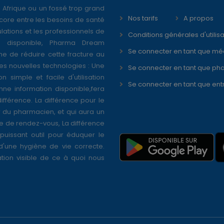
 Afrique ou un fossé trop grand
Nos tarifs
A propos
core entre les besoins de santé
ations et les professionnels de
Conditions générales d'utilisa
é disponible, Pharma Dream
Se connecter en tant que mé
ne de réduire cette fracture au
s nouvelles technologies : Une
Se connecter en tant que ph
on simple et facile d'utilisation
Se connecter en tant que ent
nne information disponible,fera
différence. La différence pour le
r du pharmacien, et qui aura un
se de rendez-vous, La différence
puissant outil pour éduquer le
 d'une hygiène de vie correcte.
tion visible de ce à quoi nous