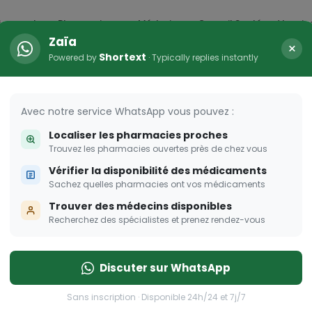
icaments
Pharmacies
Médecins
Conseil Santé
Vaccin
Zaïa
×
Shortext
Powered by
· Typically replies instantly
HER
s femmes enceintes
Avec notre service WhatsApp vous pouvez :
Localiser les pharmacies proches
 pour les femmes enceintes
Trouvez les pharmacies ouvertes près de chez vous
Vérifier la disponibilité des médicaments
Sachez quelles pharmacies ont vos médicaments
Trouver des médecins disponibles
Recherchez des spécialistes et prenez rendez-vous
Discuter sur WhatsApp
Sans inscription · Disponible 24h/24 et 7j/7