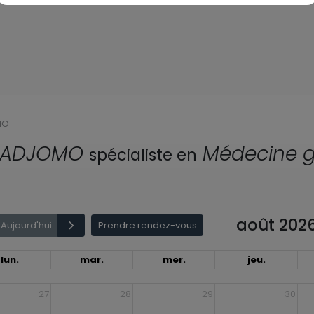
MO
EZADJOMO
Médecine g
spécialiste en
août 202
Aujourd'hui
Prendre rendez-vous
lun.
mar.
mer.
jeu.
27
28
29
30