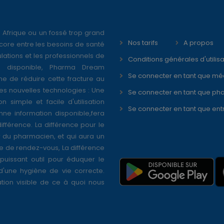
 Afrique ou un fossé trop grand
Nos tarifs
A propos
core entre les besoins de santé
ations et les professionnels de
Conditions générales d'utilisa
é disponible, Pharma Dream
Se connecter en tant que mé
ne de réduire cette fracture au
s nouvelles technologies : Une
Se connecter en tant que ph
on simple et facile d'utilisation
Se connecter en tant que ent
nne information disponible,fera
différence. La différence pour le
r du pharmacien, et qui aura un
se de rendez-vous, La différence
puissant outil pour éduquer le
 d'une hygiène de vie correcte.
tion visible de ce à quoi nous