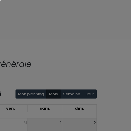
énérale
6
Mon planning
Mois
Semaine
Jour
ven.
sam.
dim.
31
1
2