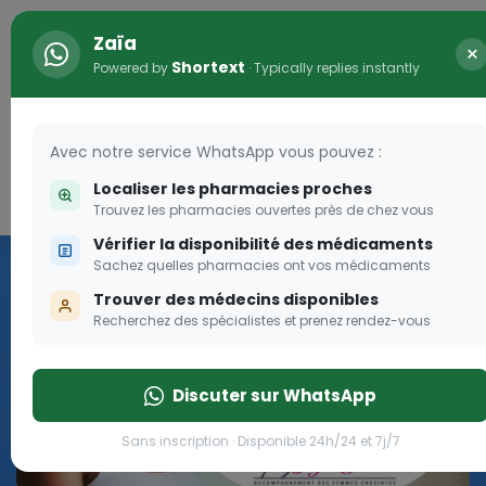
Zaïa
×
Shortext
Powered by
· Typically replies instantly
Avec notre service WhatsApp vous pouvez :
Localiser les pharmacies proches
Connexion
0
Trouvez les pharmacies ouvertes près de chez vous
Vérifier la disponibilité des médicaments
Programme OLGA-ESTHER
Sachez quelles pharmacies ont vos médicaments
Trouver des médecins disponibles
Rejoignez le programme Olga Esther pour les femmes
Recherchez des spécialistes et prenez rendez-vous
enceintes
Discuter sur WhatsApp
Rejoignez le programme Olga Esther pour les fe
Sans inscription · Disponible 24h/24 et 7j/7