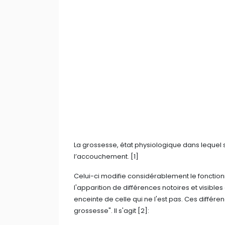
La grossesse, état physiologique dans lequel 
l’accouchement. [1]
Celui-ci modifie considérablement le fonctio
l'apparition de différences notoires et visibl
enceinte de celle qui ne l'est pas. Ces diffé
grossesse". Il s'agit [2]: