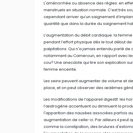
L'aménorrhée ou absence des règles: en effet,
menstruels en situation normale. C’est très so
cependant arriver qu’un saignement d’implanta
quantité que dans la durée du saignement hab
L’augmentation du débit cardiaque: la femme e
pendant l’effort physique dès le tout début de
palpitations. Qui n'a jamais entendu parlé de 
notamment au Cameroun, en rapport avec les b
cou? Une anecdote qui tire son explication s
femme enceinte.
Les seins peuvent augmenter de volume et de
place, et on peut observer des œdèmes géné
Les modifications de l’appareil digestif: les 
l’œstrogène accentuent ou diminuent la prod
l'apparition des nausées associées parfois au
augmentation de celle-ci. Par ailleurs il peut a
comme la constipation, des brulures d'estoma