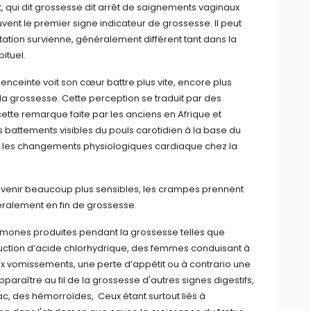
 qui dit grossesse dit arrêt de saignements vaginaux
uvent le premier signe indicateur de grossesse. Il peut
tion survienne, généralement différent tant dans la
ituel.
nceinte voit son cœur battre plus vite, encore plus
 la grossesse. Cette perception se traduit par des
cette remarque faite par les anciens en Afrique et
attements visibles du pouls carotidien à la base du
ur les changements physiologiques cardiaque chez la
venir beaucoup plus sensibles, les crampes prennent
ralement en fin de grossesse.
hormones produites pendant la grossesse telles que
uction d’acide chlorhydrique, des femmes conduisant à
x vomissements, une perte d’appétit ou à contrario une
pparaître au fil de la grossesse d'autres signes digestifs,
c, des hémorroïdes, Ceux étant surtout liés à