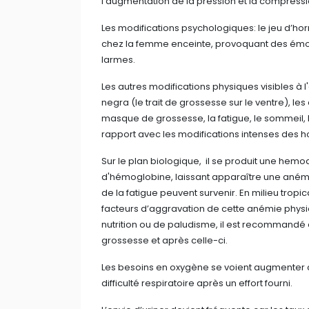
l'augmentation de la pression et la compress
Les modifications psychologiques: le jeu d’ho
chez la femme enceinte, provoquant des émot
larmes.
Les autres modifications physiques visibles à l
negra (le trait de grossesse sur le ventre), le
masque de grossesse, la fatigue, le sommeil, l
rapport avec les modifications intenses des 
Sur le plan biologique, il se produit une hemo
d'hémoglobine, laissant apparaître une anémi
de la fatigue peuvent survenir. En milieu trop
facteurs d’aggravation de cette anémie phys
nutrition ou de paludisme, il est recommandé 
grossesse et après celle-ci.
Les besoins en oxygène se voient augmenter 
difficulté respiratoire après un effort fourni.