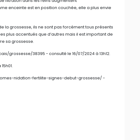
 de filtration dans les reins augmentent
me enceinte est en position couchée, elle a plus envie
e la grossesse, ils ne sont pas forcément tous présents
es plus accentués que d’autres mais il est important de
ivre sa grossesse.
ncais/grossesse/38395 - consulté le 16/07/2024 à 13h12.
à 15h01.
ptomes-nidation-fertilite-signes-debut-grossesse/ -