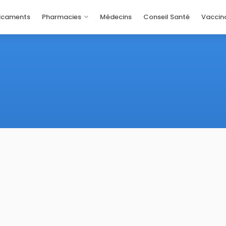
icaments
Pharmacies
Médecins
Conseil Santé
Vaccin
Program
Rejoignez le prog
Rejoignez l