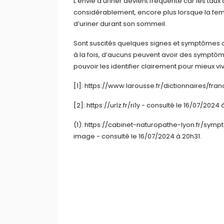
L’envie d’uriner devient fréquente car les taux
considérablement, encore plus lorsque la fem
d’uriner durant son sommeil.
Sont suscités quelques signes et symptômes d
à la fois, d’aucuns peuvent avoir des symptôm
pouvoir les identifier clairement pour mieux v
[1]: https://www.larousse.fr/dictionnaires/fra
[2]: https://urlz.fr/ri1y - consulté le 16/07/2024 
(1): https://cabinet-naturopathe-lyon.fr/sym
image - consulté le 16/07/2024 à 20h31.