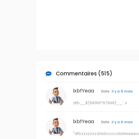
Commentaires (515)
lxbfYeaa
Date :
il y a 6 mois
dfb__${98991*97996}__::.x
lxbfYeaa
Date :
il y a 6 mois
"dfbzzzzzzzzbbbccccdddeeexca"