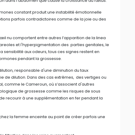
ion dans l'abdomen que cause la croissance du fœtus.
rmones constant produit une instabilité émotionnelle
ions parfois contradictoires comme de la joie ou des
'œil nu comportent entre autres l’apparition de la linea
s areoles et l'hyperpigmentation des parties genitales, le
a sensibilité aux odeurs, tous ces signes restent en
hormones pendant la grossesse.
dilution, responsable d'une diminution du taux
e de dilution. Dans des cas extrêmes, des vertiges ou
ical, comme le Cameroun, où s’associent d'autres
iologique de grossesse comme les risques de sous
de recourir à une supplémentation en fer pendant la
chez la femme enceinte au point de créer parfois une