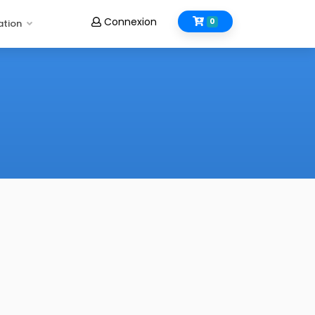
Connexion
0
ation
me OLGA-ESTHER
ramme Olga Esther pour les femmes enceintes
e programme Olga Esther pour les femmes enceintes